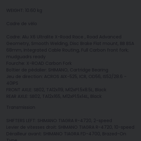
WEIGHT: 10.60 kg
Cadre de vélo
Cadre: Alu X6 Ultralite X-Road Race , Road Advanced
Geometry, Smooth Welding, Disc Brake Flat mount, BB BSA
68mm, Integrated Cable Routing, Full Carbon front fork;
mudguadrs ready
Fourche: X-ROAD Carbon Fork
Boîtier de pédalier: SHIMANO, Cartridge Bearing
Jeu de direction: ACROS AIX-525, ICR, OD56, IS52/28.6 -
40IPS
FRONT AXLE: SB02, TA12x119, M12xP1.5x8.5L, Black
REAR AXLE: SB02, TA12x165, M12xP1.5x14L, Black
Transmission
SHIFTERS LEFT: SHIMANO TIAGRA R-4720, 2-speed
Levier de vitesses droit: SHIMANO TIAGRA R-4720, 10-speed
Dérailleur avant: SHIMANO TIAGRA FD-4700, Brazed-On
Type