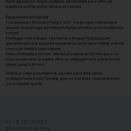
triple épaisseur (triple-butted), développé pour offrir un
équilibre parfait entre vitesse et confort.
Équipement et Fiabilité :
Transmission Shimano Tiagra 2x10 : Ce groupe mécanique
assure un passage de vitesses fluide et fiable pour toutes vos
sorties.
Freinage Hydraulique : Les freins à disque hydrauliques
garantissent une sécurité totale et un arrêt ultra-fiable, même
sous une météo capricieuse.
Pneus Schwalbe 30 mm : Monté d'origine en 30 mm pour un
bon rendement, le cadre offre un dégagement (clearance)
allant jusqu'à 40 mm.
Grâce à cette polyvalence, ce vélo peut être utilisé
pratiquement toute l'année, que ce soit pour l'entraînement
ou le vélotaf sportif.
FICHE TECHNIQUE
Informations de base