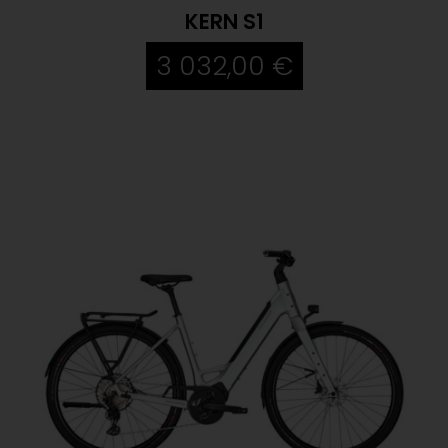
KERN S1
3 032,00 €