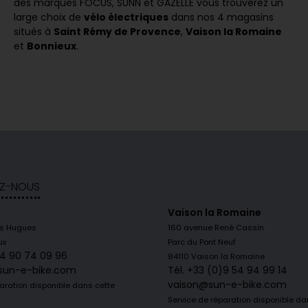
des marques FOCUS, SUNN et GAZELLE vous trouverez un
large choix de
vélo électriques
dans nos 4 magasins
situés à
Saint Rémy de Provence
,
Vaison la Romaine
et
Bonnieux
.
Z-NOUS
Vaison la Romaine
is Hugues
160 avenue René Cassin
ux
Parc du Pont Neuf
)4 90 74 09 96
84110 Vaison la Romaine
sun-e-bike.com
Tél. +33 (0)9 54 94 99 14
vaison@sun-e-bike.com
aration disponible dans cette
Service de réparation disponible da