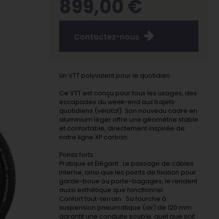
899,00 €
Contactez-nous
Un VTT polyvalent pour le quotidien
Ce VTT est conçu pour tous les usages, des
escapades du week-end aux trajets
quotidiens (vélotaf). Son nouveau cadre en
aluminium léger offre une géométrie stable
et confortable, directement inspirée de
notre ligne XP carbon.
Points forts :
Pratique et Élégant : Le passage de câbles
interne, ainsi que les points de fixation pour
garde-boue ou porte-bagages, le rendent
aussi esthétique que fonctionnel.
Confort tout-terrain : Sa fourche à
suspension pneumatique (air) de 120 mm
garantit une conduite souple, quel que soit