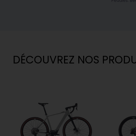
Pédales: Be
DÉCOUVREZ NOS PRODU