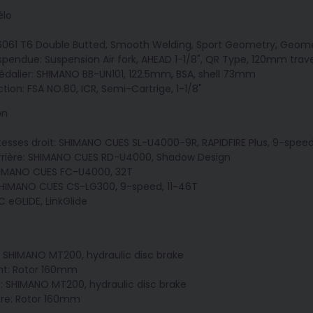
élo
6061 T6 Double Butted, Smooth Welding, Sport Geometry, Geomet
pendue: Suspension Air fork, AHEAD 1-1/8", QR Type, 120mm trave
pédalier: SHIMANO BB-UN101, 122.5mm, BSA, shell 73mm
tion: FSA NO.80, ICR, Semi-Cartrige, 1-1/8"
on
itesses droit: SHIMANO CUES SL-U4000-9R, RAPIDFIRE Plus, 9-spee
arrière: SHIMANO CUES RD-U4000, Shadow Design
SHIMANO CUES FC-U4000, 32T
SHIMANO CUES CS-LG300, 9-speed, 11-46T
 eGLIDE, LinkGlide
: SHIMANO MT200, hydraulic disc brake
nt: Rotor 160mm
re: SHIMANO MT200, hydraulic disc brake
ère: Rotor 160mm