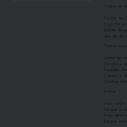
Cadre de v
Cadre: Alu 
Fourche sus
Boîtier de 
Jeu de direc
Transmissi
Levier de v
Dérailleur 
Pédalier: 
Cassette: 
Chaîne: KMC
Freins
Frein avant
Disque ava
Frein arriè
Disque arri