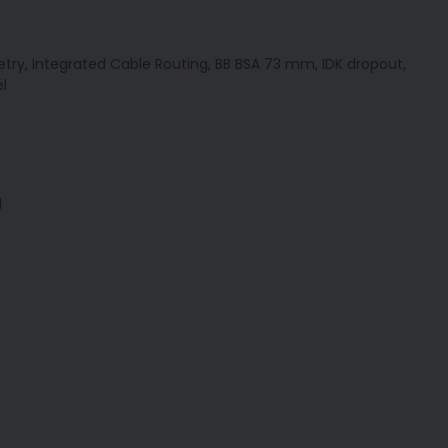
ry, Integrated Cable Routing, BB BSA 73 mm, IDK dropout,
l
d