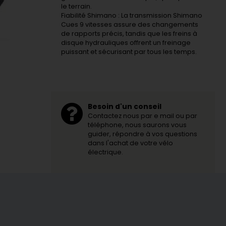
le terrain.
Fiabilité Shimano : La transmission Shimano
Cues 9 vitesses assure des changements
de rapports précis, tandis que les freins à
disque hydrauliques offrent un freinage
puissant et sécurisant par tous les temps.
Besoin d'un conseil
Contactez nous par e mail ou par
téléphone, nous saurons vous
guider, répondre à vos questions
dans l'achat de votre vélo
électrique.